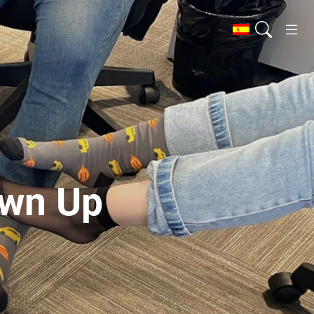
own Up