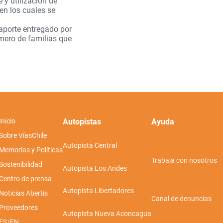
 y utilización de
 en los cuales se
 aporte entregado por
mero de familias que
Inicio
Autopistas
Ayuda
Sobre VíasChile
Autopista Central
Memorias y Políticas
Trabaja con nosotros
Sostenibilidad
Autopista Los Andes
Centro de prensa
Autopista Libertadores
Noticias Abertis
Canal de denuncias
Proveedores
Autopista Nueva Aconcagua
ES/EN