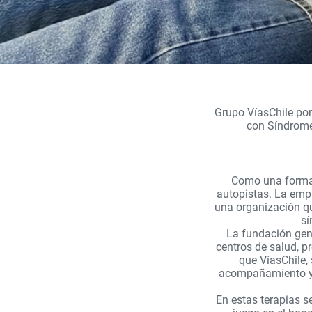
Grupo VíasChile por
con Síndrome 
Como una forma 
autopistas. La emp
una organización qu
sí
La fundación gene
centros de salud, p
que VíasChile,
acompañamiento y a
En estas terapias s