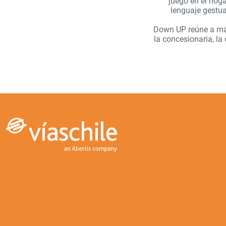
juego en el hoga
lenguaje gestual
Down UP reúne a más 
la concesionaria, l