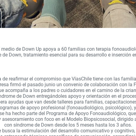
 medio de Down Up apoya a 60 familias con terapia fonoaudiol
de Down, tratamiento esencial para su desarrollo e inserción e
de reafirmar el compromiso que VíasChile tiene con las familia
resa firmó el pasado junio un convenio de colaboración con la
e acompaña a los padres o cuidadores en el camino de la crian
ndrome de Down entregándoles apoyo y orientación en el proce
ra ayudas que van desde talleres para familias, capacitaciones
rogramas de apoyo profesional (fonoaudiológico, psicológico),
 se ha hecho parte del Programa de Apoyo Fonoaudiológico, que
sesoramiento con foco en el Modelo Biopsicosocial, dirigido a
con síndrome de Down desde los 5 meses hasta los 3 años.
e busca la estimulación del desarrollo comunicativo y cognitivo,