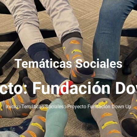
Temáticas Sociales
cto: Fundación D
Inicio
Temáticas Sociales
Proyecto Fundación Down Up