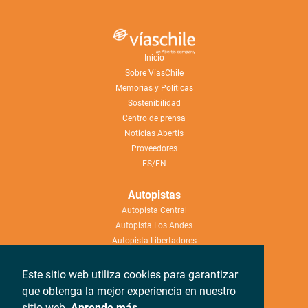
Inicio
Sobre VíasChile
Memorias y Políticas
Sostenibilidad
Centro de prensa
Noticias Abertis
Proveedores
ES/EN
Autopistas
Autopista Central
Autopista Los Andes
Autopista Libertadores
Autopista Nueva Aconcagua
Este sitio web utiliza cookies para garantizar
Ayuda
que obtenga la mejor experiencia en nuestro
Trabaja con nosotros
sitio web.
Aprende más