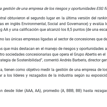
 la gestión de una empresa de los riesgos y oportunidades ESG f
ral obtuvieron el segundo lugar en la última versión del ranki
glas en inglés Environmental, Social and Governance) y evalúa 
g AA y una calificación que alcanzó los 8,5 puntos (de una esca
 las únicas empresas ligadas al sector de concesiones que des
as que más destacan en el manejo de riesgos y oportunidades as
ro sociedades concesionarias que opera el Grupo Abertis en el
tegia de Sostenibilidad”, comentó Andrés Barberis, director gen
a, tienen como objetivo medir la gestión de una empresa de lo
car a los líderes y rezagados de la industria según su exposic
 desde líder (AAA, AA), promedio (A, BBB, BB) hasta rezagada 